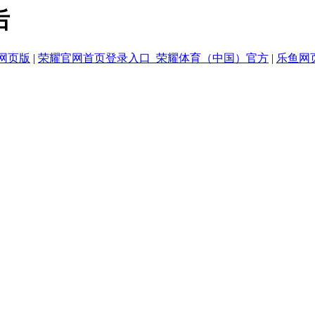
后
网页版
|
荣耀官网首页登录入口_荣耀体育（中国）官方
|
乐鱼网