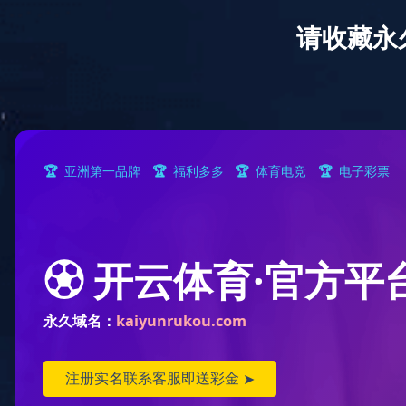
您好！欢迎访问ML官网官方网站！
热推信息
|
企业分站
|
网站地图
|
RSS
|
XML
服务热线：
400-6515-966
关键词：
扬尘监测仪
扬尘检测仪
扬尘在线监测
首页
ML(中国)
公司简介
营业执照
荣誉资质