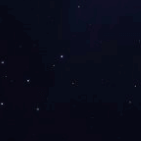
服务热线
400-6515-966
地址：盐城市盐南高新区文港南路49号1号组楼七楼
公司：ML官网
微官网
抖音
Copyright ©
苏ICP备10048916号
版权所有：江苏吉华
技术支持
主营区域：
江苏
武汉
上海
北京
浙江
在线客服
13375268166
在线留言